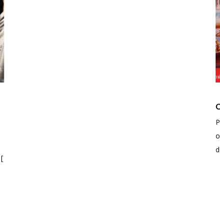
C
P
o
d
[