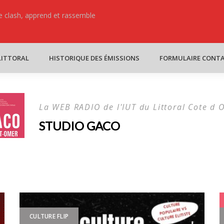
ure clash, apprend et rassemble
C’ Dans la b
LITTORAL
HISTORIQUE DES ÉMISSIONS
FORMULAIRE CONT
La WEB RADIO de l'IUT du Littoral Cote d 
STUDIO GACO
CULTURE FLIP