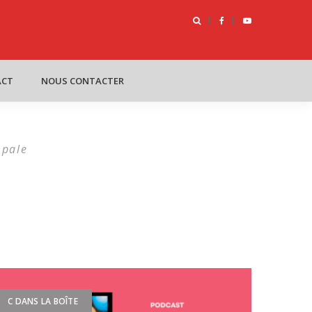
oîte : Le futur du management
ACT
NOUS CONTACTER
Opale
C DANS LA BOÎTE