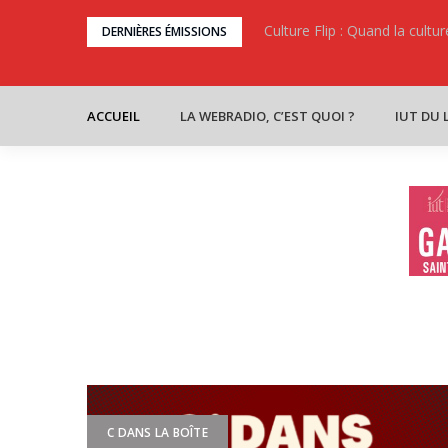
Skip
n réussie.
Culture Flip : Quand la cult
DERNIÈRES ÉMISSIONS
to
content
ACCUEIL
LA WEBRADIO, C’EST QUOI ?
IUT DU 
C DANS LA BOÎTE