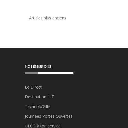
Navigation
Articles plus anciens
des
articles
NOS ÉMISSIONS
Le Direct
Destination IUT
Technolo’GIM
Journées Portes Ouvertes
ULCO à ton service