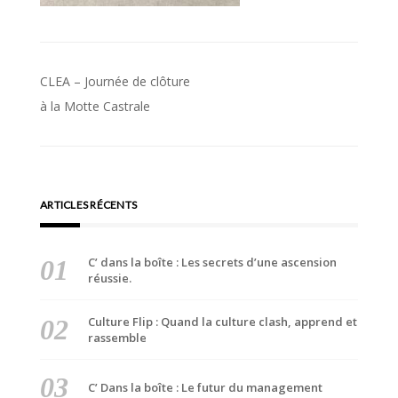
Navigation
CLEA – Journée de clôture
de
à la Motte Castrale
l’article
ARTICLES RÉCENTS
C’ dans la boîte : Les secrets d’une ascension
réussie.
Culture Flip : Quand la culture clash, apprend et
rassemble
C’ Dans la boîte : Le futur du management