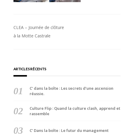
Navigation
CLEA – Journée de clôture
de
à la Motte Castrale
l’article
ARTICLES RÉCENTS
C’ dans la boîte : Les secrets d’une ascension
réussie.
Culture Flip : Quand la culture clash, apprend et
rassemble
C’ Dans la boîte : Le futur du management