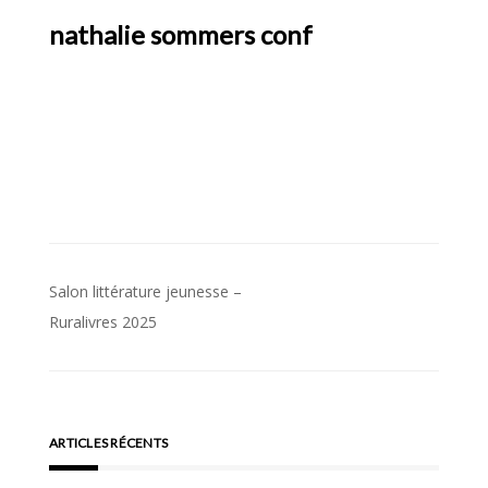
nathalie sommers conf
Navigation
Salon littérature jeunesse –
de
Ruralivres 2025
l’article
ARTICLES RÉCENTS