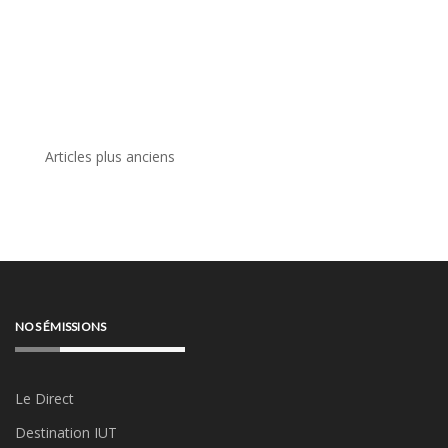
Navigation
Articles plus anciens
des
articles
NOS ÉMISSIONS
Le Direct
Destination IUT