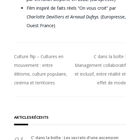
Film inspiré de faits réels “On vous croit” par
Charlotte Devilliers et Arnaud Dufeys
. (Europresse,
Ouest France)
Navigation
Culture flip – Cultures en
C dans la boîte :
de
mouvement : entre
Management collaboratif
élitisme, culture populaire,
et inclusif, entre réalité et
l’article
cinéma et territoires
effet de mode
ARTICLES RÉCENTS
C’ dans la boîte : Les secrets d’une ascension