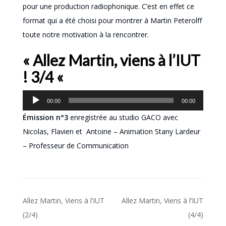
pour une production radiophonique. C’est en effet ce
format qui a été choisi pour montrer à Martin Peterolff
toute notre motivation à la rencontrer.
« Allez Martin, viens à l’IUT
! 3/4 «
Lecteur
00:00
00:00
audio
Émission n°3
enregistrée au studio GACO avec
Nicolas, Flavien et Antoine – Animation Stany Lardeur
– Professeur de Communication
Navigation
Allez Martin, Viens à l’IUT
Allez Martin, Viens à l’IUT
de
(2/4)
(4/4)