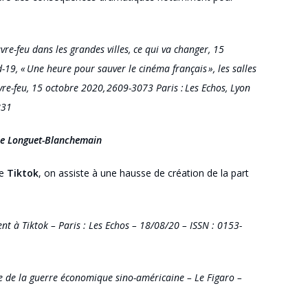
diminuer
le
-feu dans les grandes villes, ce qui va changer, 15
volume.
d-
19, «
Une heure pour sauver le cinéma français », les salles
re-feu, 15 octobre 2020, 2609-
3073
Paris :
Les Echos, Lyon
831
ie Longuet-Blanchemain
e
Tiktok
, on assiste à une hausse de création de la part
ent à
Tiktok
– Paris : Les Echos – 18/08/20 –
ISSN :
0153-
e de la guerre économique sino-américaine – Le Figaro –