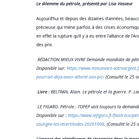
L
e dilemme du pétrole
, présenté par Lisa Vasseur
A
ujourd’hui et depuis des dizaines d’années, beau
précieuse qui mène parfois à des crises économiq
en effet la
rupture qu’il y a eu entre l’alliance de l’
des
prix
.
RÉDACTION MIEUX VIVRE Demande mondiale de pétrole
Disponible sur:
https://www.mieuxvivre-votreargent.
pourrait-deja-avoir-atteint-son-pic/
(
Consulté
le 25
Livre :
BELTRAN, Alain. Le pétrole et la guerre.
P. La
LE FIGARO.
Pétrole :
l’OPEP
voit toujours la demande
Disponible
sur :
https://www.lefigaro.fr/flash-eco/p
souligne-les-incertitudes-20201008
. (Consulté le 25
L’impact des plateformes de streaming dans le mon