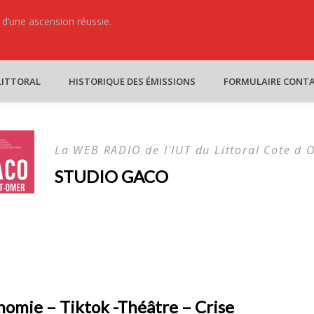
s d’une ascension réussie.
ure clash, apprend et rassemble
C’ Dans la b
LITTORAL
HISTORIQUE DES ÉMISSIONS
FORMULAIRE CONT
La WEB RADIO de l'IUT du Littoral Cote d 
STUDIO GACO
omie – Tiktok -Théâtre – Crise