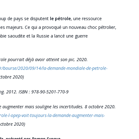
coup de pays se disputent
le pétrole
, une ressource
ues majeurs.
Ce qui a provoqué un nouveau choc pétrolier,
Arabie saoudite et la Russie a lancé une guerre
 pourrait déjà avoir atteint son pic. 2020.
fr/bourse/2020/09/14/la-demande-mondiale-de-petrole-
 octobre 2020)
ng
. 2012.
ISBN :
978-90-5201-770-9
 augmenter mais souligne les incertitudes. 8 octobre 2020.
etrole-l-opep-voit-toujours-la-demande-augmenter-mais-
 octobre 2020)
de
, présenté par Roman Synave