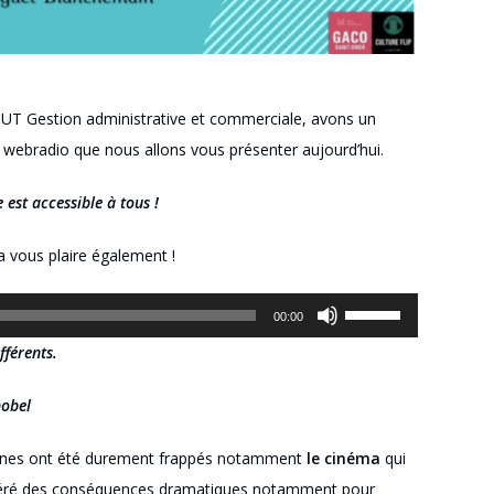
DUT Gestion administrative et commerciale, avons un
e
web
radio que nous allons vous présenter aujourd’hui.
e est accessible à
tous !
a vous plaire également !
Utilisez
00:00
les
fférents.
flèches
haut/bas
nobel
pour
maines ont été durement frappés notamment
le cinéma
qui
augmenter
généré des conséquences dramatiques notamment pour
ou