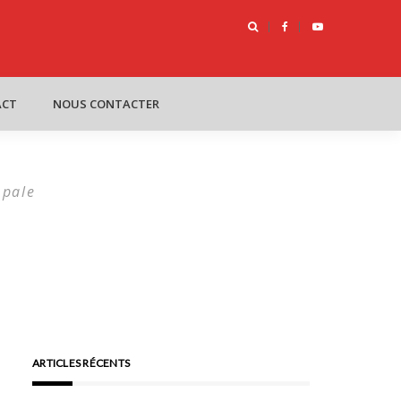
oîte : Le futur du management
ACT
NOUS CONTACTER
Opale
ARTICLES RÉCENTS