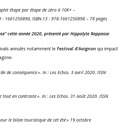
mplet étape par étape de zéro à 10K+ –
10 : 1661250890, ISBN-13 : 978-1661250898 – 78 pages
use
”
cette année 2020
, présenté par Hippolyte Rappasse
tivals annulés notamment le
festival d’Avignon
qui impact
exagone.
de de conséquence ». In : Les Echos. 3 avril 2020.
ISSN
 tout en contraste ». In : Les Echos. 31
ao
û
t
2020.
ISSN
our le bilan touristique de cet été » 19 octobre