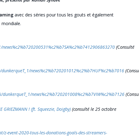
eaming
avec des séries pour tous les gouts et également
e mondiale
.
ueT_1/news%c2%b720200531%c2%b7SA%c2%b7412906863270
(
C
onsulté
Link/dunkerqueT_1/news%c2%b720201012%c2%b7HUF%c2%b7016
(
Consu
/Link/dunkerqueT_1/news%c2%b720201008%c2%b7VIW%c2%b7126
(
Consu
GRIEZMANN ! (ft. Squeezie, Doigby)
(consulté le 25 octobre
nt/z-event-2020-tous-les-donations-goals-des-streamers-