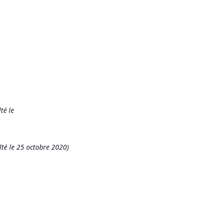
lté
le
lté
le
25
oct
obr
e
2020)