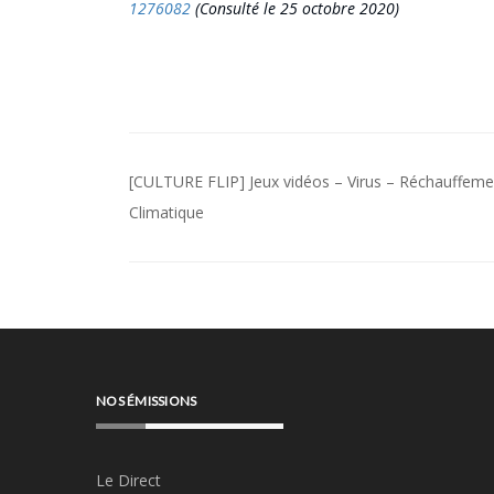
1276082
(
Consulté
le 25 octobre 2020)
Navigation
[CULTURE FLIP] Jeux vidéos – Virus – Réchauffeme
de
Climatique
l’article
NOS ÉMISSIONS
Le Direct