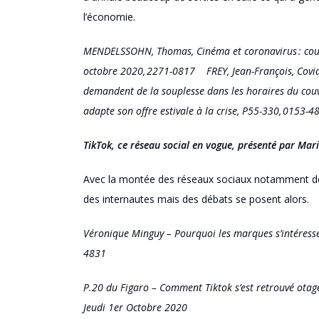
l’économie.
MENDELSSOHN, Thomas, Cinéma et coronavirus : couvre
octobre
2020, 2271
-0817 FREY, Jean-François, Covi
demandent de la souplesse dans les horaires du couv
adapte son offre estivale à la crise, P55-330, 0153-4
TikTok
, ce réseau social en vogue
, présenté par Mar
A
vec la montée des réseaux sociaux notamment d
des internautes mais des débats se posent alors.
Véronique
Minguy
– Pourquoi les marques s’intéress
4831
P.20 du Figaro – Comment
Tiktok
s’est retrouvé otag
Jeudi 1er Octobre 2020