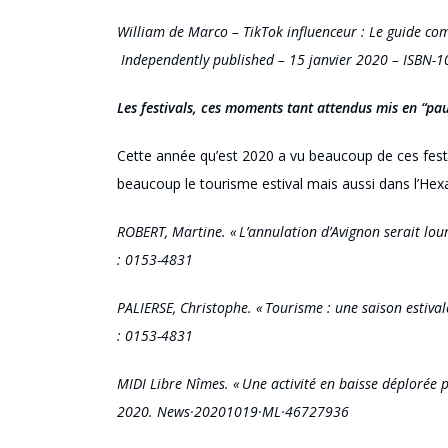
William de Marco –
TikTok
influenceur : Le guide co
Independently
published
– 15 janvier 2020 – ISBN-
Les festivals, ces moments tant attendu
s
mis en “pa
C
ette année qu’est 2020 a vu beaucoup de ces fes
beaucoup le tourisme estival mais aussi dans l’H
ROBERT, Martine. « L’annulation d’Avignon serait lour
:
0153-4831
PALIERSE, Christophe. « Tourisme : une saison estivale
:
0153-4831
MIDI Libre Nîmes. « Une activité en baisse déplorée p
2020.
News
·20201019·ML·46727936