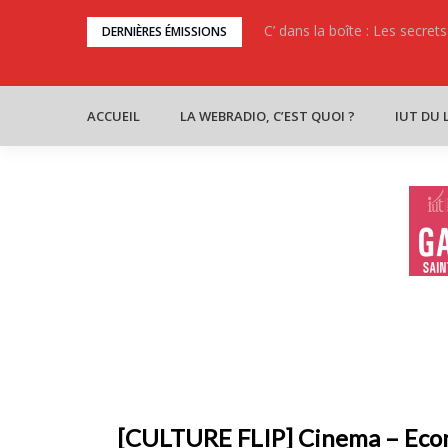
Skip
C’ dans la boîte : Les secret
Culture Flip : Quand la cult
DERNIÈRES ÉMISSIONS
to
content
ACCUEIL
LA WEBRADIO, C’EST QUOI ?
IUT DU 
[CULTURE FLIP] Cinema – Econ