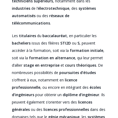
techniciens supérieurs
, notamment dans les
industries
de l’
électrotechnique
, des
systèmes
automatisés
ou des
réseaux de
télécommunications
.
Les
titulaires
du
baccalauréat
, en particulier les
bacheliers
issus des filières
STI2D
ou
S
, peuvent
accéder à la formation, soit via la
formation initiale
,
soit via la
formation en alternance
, qui leur permet
d’allier
stage en entreprise
et
cours théoriques
. De
nombreuses possibilités de
poursuites d’études
s’offrent à eux, notamment en
licence
professionnelle
, ou encore en intégrant des
écoles
d’ingénieurs
pour obtenir un
diplôme d’ingénieur
. Ils
peuvent également s’orienter vers des
licences
générales
ou des
licences professionnelles
dans des
domaines tels que le
génie mécanique
, les
systèmes