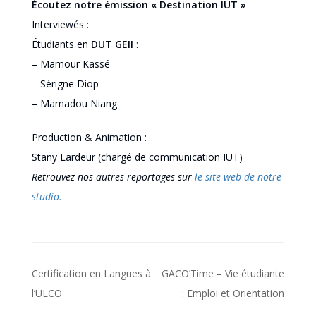
Écoutez notre émission « Destination IUT »
Interviewés :
Étudiants en
DUT GEII
:
– Mamour Kassé
– Sérigne Diop
– Mamadou Niang
Production & Animation :
Stany Lardeur (chargé de communication IUT)
Retrouvez nos autres reportages sur
le site web de notre
studio.
Navigation
Certification en Langues à
GACO’Time – Vie étudiante
de
l’ULCO
: Emploi et Orientation