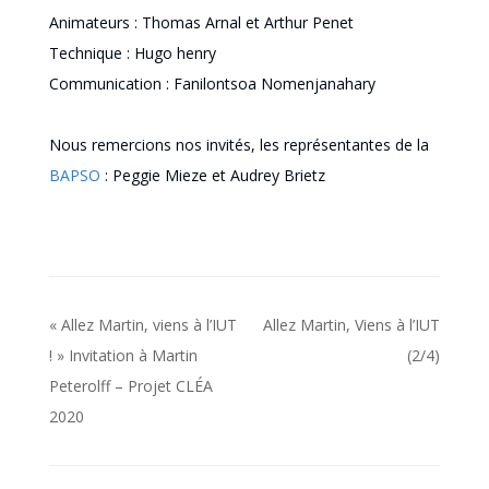
Animateurs : Thomas Arnal et Arthur Penet
Technique : Hugo henry
Communication : Fanilontsoa Nomenjanahary
Nous remercions nos invités, les représentantes de la
BAPSO
: Peggie Mieze et Audrey Brietz
Navigation
« Allez Martin, viens à l’IUT
Allez Martin, Viens à l’IUT
de
! » Invitation à Martin
(2/4)
Peterolff – Projet CLÉA
l’article
2020