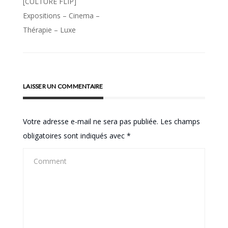
Navigation
[CULTURE FLIP]
de
Expositions – Cinema –
Thérapie – Luxe
l’article
LAISSER UN COMMENTAIRE
Votre adresse e-mail ne sera pas publiée.
Les champs
obligatoires sont indiqués avec
*