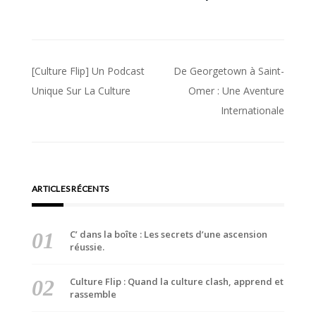
Navigation
[Culture Flip] Un Podcast
De Georgetown à Saint-
de
Unique Sur La Culture
Omer : Une Aventure
Internationale
l’article
ARTICLES RÉCENTS
C’ dans la boîte : Les secrets d’une ascension
réussie.
Culture Flip : Quand la culture clash, apprend et
rassemble