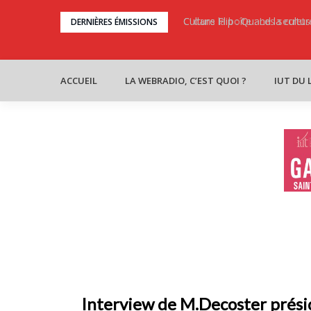
Skip
C’ dans la boîte : Les secret
Culture Flip : Quand la cult
DERNIÈRES ÉMISSIONS
to
content
ACCUEIL
LA WEBRADIO, C’EST QUOI ?
IUT DU 
Interview de M.Decoster prési