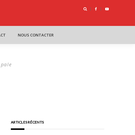
oîte : Le futur du management
ACT
NOUS CONTACTER
Opale
ARTICLES RÉCENTS