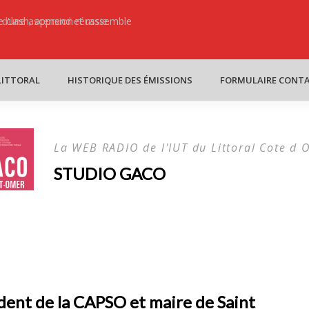
s d’une ascension réussie.
ure clash, apprend et rassemble
C’ Dans la b
LITTORAL
HISTORIQUE DES ÉMISSIONS
FORMULAIRE CONT
La WEB RADIO de l'IUT du Littoral Cote d 
STUDIO GACO
dent de la CAPSO et maire de Saint