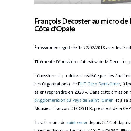
François Decoster au micro de l
Côte d’Opale
Émission enregistrée
: le 22/02/2018 avec les étu
Thème de l’émission
:
I
nterview de M.Decoster, 
L’émission est produite et réalisée par des étudi
des Organisations) de l’
IUT Gaco Saint-Omer
, à l
et entreprendre en 2020 »
.
Dans cette émission n
d’Agglomération du Pays de
Saint
–
Omer
et à sa
Monsieur François DECOSTER, président de la CAP
Il est le maire de
saint-omer
depuis 2014 et depuis 
devenue depuis le 1er janvier 2017 la CAPSO. Elle