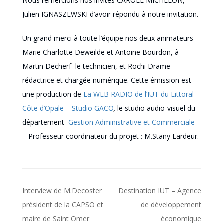
Nous remercions nos invités CAROLE MICHELON,
Julien IGNASZEWSKI d’avoir répondu à notre invitation.
Un grand merci à toute l’équipe nos deux animateurs
Marie Charlotte Deweilde et Antoine Bourdon, à
Martin Decherf le technicien, et Rochi Drame
rédactrice et chargée numérique. Cette émission est
une production de
La WEB RADIO de l’IUT du Littoral
Côte d’Opale – Studio GACO
,
le studio audio-visuel du
département
Gestion Administrative et Commerciale
– Professeur coordinateur du projet : M.Stany Lardeur.
Navigation
Interview de M.Decoster
Destination IUT – Agence
de
président de la CAPSO et
de développement
maire de Saint Omer
économique