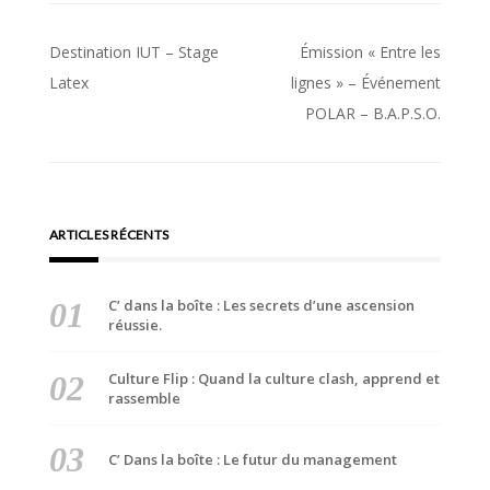
Navigation
Destination IUT – Stage
Émission « Entre les
de
Latex
lignes » – Événement
POLAR – B.A.P.S.O.
l’article
ARTICLES RÉCENTS
C’ dans la boîte : Les secrets d’une ascension
réussie.
Culture Flip : Quand la culture clash, apprend et
rassemble
C’ Dans la boîte : Le futur du management