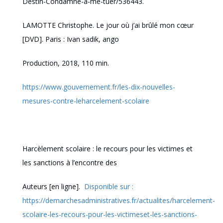
Destin-Condamne-a-me-tuer/536443.
LAMOTTE Christophe. Le jour
où
j’ai
brûlé
mon cœur
[DVD]. Paris : Ivan
sadik
,
ango
Production
, 2018, 110 min.
https://www.gouvernement.fr/les-dix-nouvelles-
mesures-contre-leharcelement-scolaire
Harcèlement scolaire : le recours pour les victimes et
les sanctions à l’encontre des
Auteurs [
en ligne].
Disponible sur :
https://demarchesadministratives.fr/actualites/harcelement-
scolaire-les-recours-pour-les-victimeset-les-sanctions-