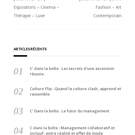
de
Expositions – Cinema –
Fashion – Art
Thérapie – Luxe
Contemporain
l’article
ARTICLES RÉCENTS
C’ dans la boîte : Les secrets d’une ascension
réussie.
Culture Flip : Quand la culture clash, apprend et
rassemble
C’ Dans la boîte : Le futur du management
C dans la boîte : Management collaboratif et
inclusif, entre réalité et effet de mode