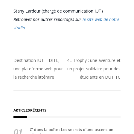
Stany Lardeur (chargé de communication IUT)
Retrouvez nos autres reportages sur
le site web de notre
studio.
Navigation
Destination IUT – DITL,
4L Trophy : une aventure et
de
une plateforme web pour
un projet solidaire pour des
la recherche littéraire
étudiants en DUT TC
l’article
ARTICLES RÉCENTS
C’ dans la boîte : Les secrets d’une ascension